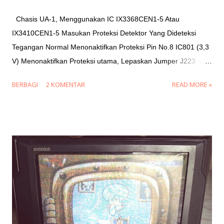
Chasis UA-1, Menggunakan IC IX3368CEN1-5 Atau
IX3410CEN1-5 Masukan Proteksi Detektor Yang Dideteksi
Tegangan Normal Menonaktifkan Proteksi Pin No.8 IC801 (3,3
V) Menonaktifkan Proteksi utama, Lepaskan Jumper J223
D609 Tegangan 8V Anoda D609 = 3.3 Volt Lepaskan D609
BERBAGI
2 KOMENTAR
READ MORE »
D606 ABL / X-ray Anoda D606 = 3.3 Volt Lepaskan D606 D614,
Q603 Heater / X-ray Anoda D614 = 3.3 Volt Collector Q603 =
3.3 Volt Lepaskan D614 Lepaskan Q603 D752 Tegangan 5V
Anoda D752 = 3.3 Volt Lepaskan D752 D504 Tegangan 16V
(Sound Amp) Anoda D504 = 3.3 Volt Lepaskan D504 D502
Tegangan 45V (Vertikal) Anoda D502 = 3.3 Volt Lepaskan
D502 D503 Vertikal Output Anoda D503 = 3.3 Volt Lepaskan
D503 D613 Tegangan 180V Anoda D613 = 3.3 Volt Lepaskan
D613