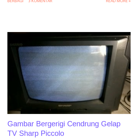
BERBAGI
3 KOMENTAR
READ MORE »
televisi secara umum dapat menangkap dan menyimpan
sekitar 25 cenel program siaran televisi. Namun ketika televisi
ini selesai di program ulang pada cenel, dan kemudian
dimatikan baik itu melalui remot control atau langsung cabut
steker listrik, televisi sharp ini tidak bisa menyimpan data dari
hasil skenan program awal tadi, alias kembali lagi pada no
signal. (jare mas didi kempot,,,,ambyaaaar...😅😅😅) Ternyata
sobat, televisi Sharp Led model LC24LE175i ini harus di
software ulang atau update software. Kemudian barulah
televisi ini bisa sembuh kembali seperti semula. untuk update
software ulang ini bisa melalui usb atau melalui Flash eeprom
firmware, menggunakan dukungan peralatan kompu...
Gambar Bergerigi Cendrung Gelap
TV Sharp Piccolo