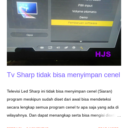
mengalami gejala seperti ini segera cek pada bagian abl pada
tahanan dengan kode skema R625 Nah demikian tadi ulasan
sedikit tentang televisi sharp piccolo semoga bermafaat.
Tv Sharp tidak bisa menyimpan cenel
Televisi Led Sharp ini tidak bisa menyimpan cenel (Siaran)
program meskipun sudah diset dari awal bisa mendeteksi
secara lengkap semua program cenel tv apa saja yang ada di
wilayahnya. Dan dapat menangkap serta bisa mengisi disetiap
nomer urut programnya dengan sempurna. Pada wilayah kami