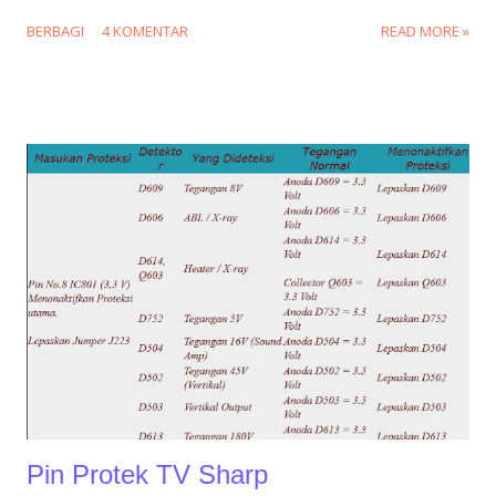
COL_B+115V_NC_AFC_GND_H_ABL_NC
BERBAGI
4 KOMENTAR
READ MORE »
Pin Protek TV Sharp