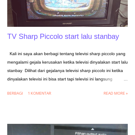
TV Sharp Piccolo start lalu stanbay
Kali ini saya akan berbagi tentang televisi sharp piccolo yang
mengalami gejala kerusakan ketika televisi dinyalakan start lalu
stanbay Dilihat dari gejalanya televisi sharp piccolo ini ketika
dinyalakan televisi ini bisa start tapi televisi ini langsung
stanbay dengan posisi tidak bisa di remot power on atau tekan
BERBAGI
1 KOMENTAR
READ MORE »
tombol panel program. Sedangkan lampu indikator tidak
menunjukkan gejala protek atau kode berkedip, indikator
hanya menunjukan tanda hijau kemudian merah. Ternyata
televisi sharp piccolo type 21ESF251EA ini mengalami gagal
start karena abl yang bermasalah. Untuk itu jika kalian